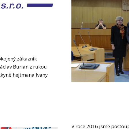
okojený zákazník
Václav Burian z rukou
tkyně hejtmana Ivany
V roce 2016 jsme postoup