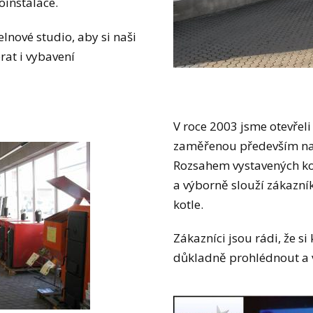
oinstalace.
lnové studio, aby si naši
rat i vybavení
V roce 2003 jsme otevřeli
zaměřenou především na 
Rozsahem vystavených kot
a výborně slouží zákazní
kotle.
Zákazníci jsou rádi, že 
důkladně prohlédnout a v