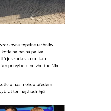
 vzorkovnu tepelné techniky,
kotle na pevná paliva.
lů je vzorkovna unikátní,
kům při výběru nejvhodnějšího
si kotle u nás mohou předem
ybrat ten nejvhodnější.