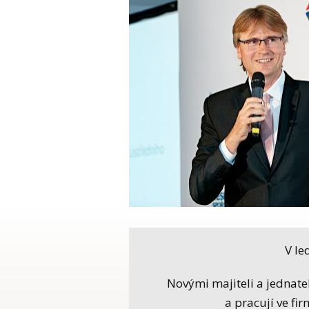
V le
Novými majiteli a jednatel
a pracují ve fir