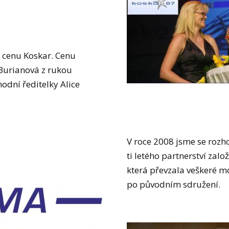
í cenu Koskar. Cenu
 Burianová z rukou
dní ředitelky Alice
V roce 2008 jsme se rozh
ti letého partnerství zalo
která převzala veškeré m
po původním sdružení.