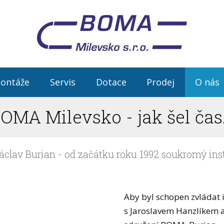
ontáže
Servis
Dotace
Prodej
O nás
OMA Milevsko - jak šel čas.
clav Burian - od začátku roku 1992 soukromý inst
Aby byl schopen zvládat i 
s Jaroslavem Hanzlíkem 