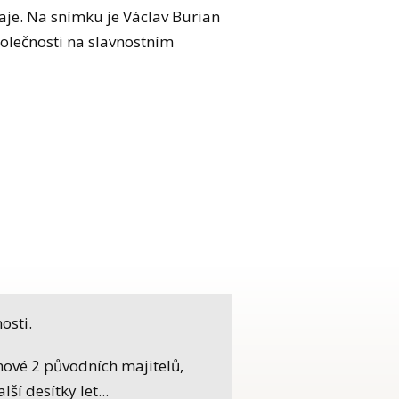
aje. Na snímku je Václav Burian
polečnosti na slavnostním
osti.
ynové 2 původních majitelů,
ší desítky let...