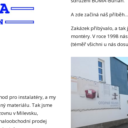
sdružení BOMA-Burian.
A zde začíná náš příběh..
Zakázek přibývalo, a tak 
montéry. V roce 1998 nás
(téměř všichni u nás dosu
hod pro instalatéry, a my
lný materiálu. Tak jsme
zovnu v Milevsku,
 maloobchodní prodej