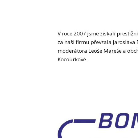
V roce 2007 jsme získali prestižn
za naši firmu převzala Jaroslava
moderátora Leoše Mareše a obcho
Kocourkové.