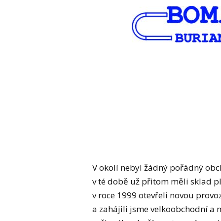
V okolí nebyl žádný pořádný obc
v té době už přitom měli sklad p
v roce 1999 otevřeli novou provo
a zahájili jsme velkoobchodní a