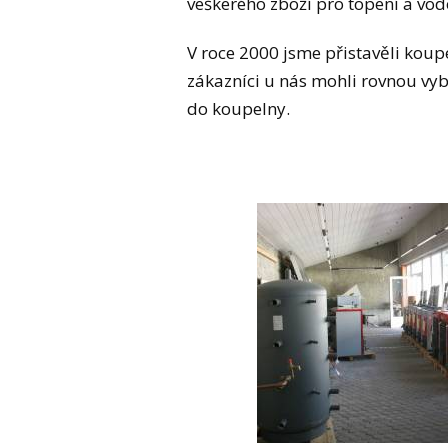
veškerého zboží pro topení a vod
V roce 2000 jsme přistavěli koupe
zákazníci u nás mohli rovnou vyb
do koupelny.