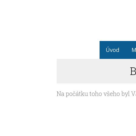
Úvod
M
B
Na počátku toho všeho byl Vá