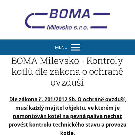
MENU
BOMA Milevsko - Kontroly
kotlů dle zákona o ochraně
ovzduší
Dle zákona č. 201/2012 Sb. O ochraně ovzduší,
musí každý majitel objektu,
ve kterém je
namontován kotel na pevná paliva nechat
provést kontrolu technického stavu a provozu
kotle.